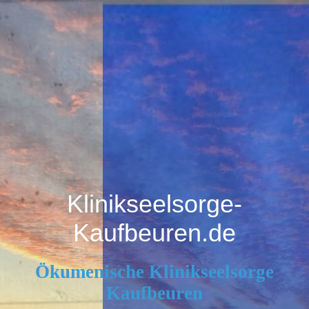
Klinikseelsorge-
Kaufbeuren.de
Ökumenische Klinikseelsorge
Kaufbeuren