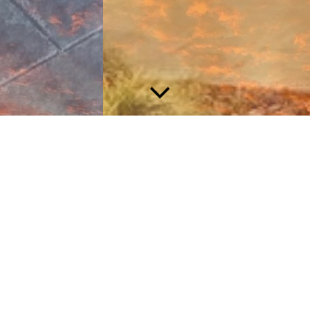
Herzens-Tore öffnen damit Gott ankommen kann bei uns
I
Macht hoch die Tür, die Tor macht
weit,
es kommt der Herr der Herrlichkeit,
ein König aller Königreich
…. GL
218
Im Advent bereiten wir uns auf die
Ankunft unseres Erlösers vor.